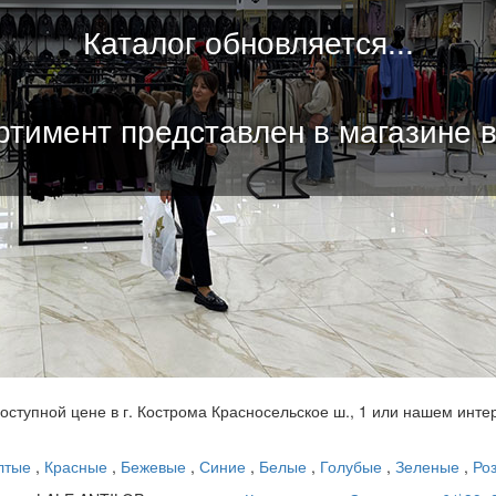
Каталог обновляется...
тимент представлен в магазине 
 доступной цене в г. Кострома Красносельское ш., 1 или нашем инте
лтые
,
Красные
,
Бежевые
,
Синие
,
Белые
,
Голубые
,
Зеленые
,
Ро