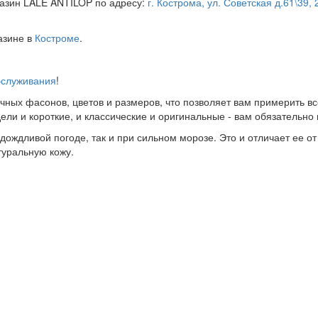
газин LALE ANTILOP по адресу:
г. Кострома, ул. Советская д.61\39, 2
азине в
Костроме
.
бслуживания
!
чных фасонов, цветов и размеров, что позволяет вам примерить в
ели и короткие, и классические и оригинальные - вам обязательно 
дождливой погоде, так и при сильном морозе. Это и отличает ее о
туральную кожу.