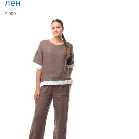
лен
7 900