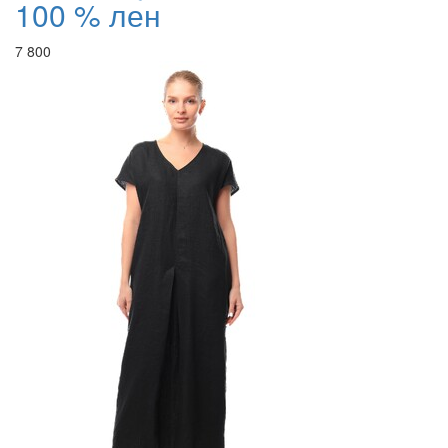
100 % лен
7 800